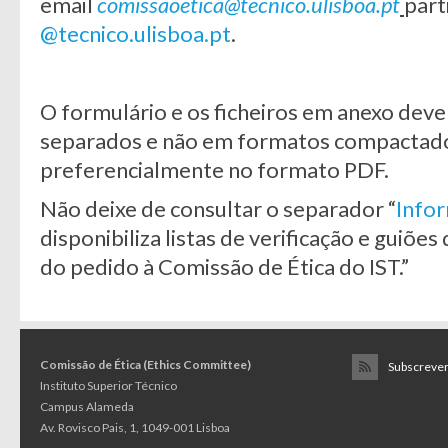
email
comissaoetica@tecnico.ulisboa.pt
part
@tecnico.ulisboa.pt
.
O formulário e os ficheiros em anexo deve
separados e não em formatos compactados
preferencialmente no formato PDF.
Não deixe de consultar o separador “
Infor
disponibiliza listas de verificação e guiõe
do pedido à Comissão de Ética do IST.”
Comissão de Ética (Ethics Committee)
Subscrever
Instituto Superior Técnico
Campus Alameda
Av. Rovisco Pais, 1, 1049-001 Lisboa